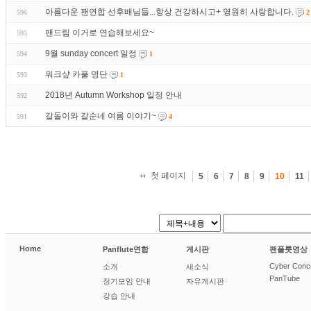
아름다운 팬연합 선후배님들...항상 건강하시고+ 영원히 사랑합니다.
596
2
팬드림 이거로 연습해보세요~
595
9월 sunday concert 일정
594
1
워크샾 카풀 명단
593
1
2018년 Autumn Workshop 일정 안내
592
갈돌이와 갈순네 여름 이야기~
591
4
첫 페이지
5
6
7
8
9
10
11
Home
Panflute연합
게시판
팬플룻영상
Cyber Conc
소개
새소식
PanTube
정기모임 안내
자유게시판
강습 안내