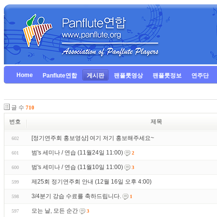
Home
Panflute연합
게시판
팬플룻영상
팬플룻정보
연주단
글 수
710
번호
제목
[정기연주회 홍보영상] 여기 저기 홍보해주세요~
602
범's 세미나 / 연습 (11월24일 11:00)
601
2
범's 세미나 / 연습 (11월10일 11:00)
600
3
제25회 정기연주회 안내 (12월 16일 오후 4:00)
599
3/4분기 강습 수료를 축하드립니다.
598
1
모는 날, 모든 순간
597
3