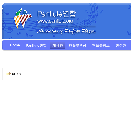
Home
Panflute연합
게시판
팬플룻영상
팬플룻정보
연주단
태그 (0)