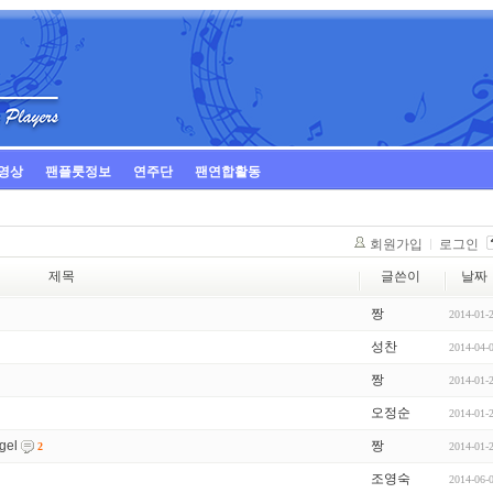
영상
팬플룻정보
연주단
팬연합활동
회원가입
로그인
제목
글쓴이
날짜
짱
2014-01-
성찬
2014-04-
짱
2014-01-
오정순
2014-01-
gel
짱
2014-01-
2
조영숙
2014-06-