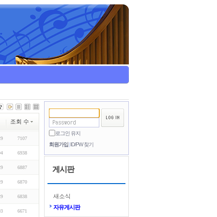
조회 수
로그인 유지
29
7107
회원가입
ID/PW 찾기
04
6938
29
6887
게시판
29
6870
새소식
29
6838
자유게시판
03
6671