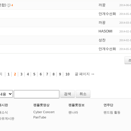
연합)
까꿍
2014-06-
4
안개수선화
2014-05-
까꿍
2014-03-
HASOMI
2014-02-
성찬
2014-02-
안개수선화
2014-05-
지
끝 페이지
1
2
3
4
5
6
7
8
9
10
취소
게시판
팬플룻영상
팬플룻정보
연주단
Cyber Concert
새소식
팬나라
팬드림 활동
PanTube
자유게시판