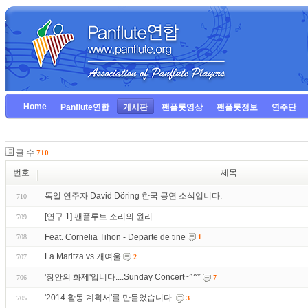
Home
Panflute연합
게시판
팬플룻영상
팬플룻정보
연주단
글 수
710
번호
제목
독일 연주자 David Döring 한국 공연 소식입니다.
710
[연구 1] 팬플루트 소리의 원리
709
Feat. Cornelia Tihon - Departe de tine
708
1
La Maritza vs 개여울
707
2
'장안의 화제'입니다....Sunday Concert~^^*
706
7
'2014 활동 계획서'를 만들었습니다.
705
3