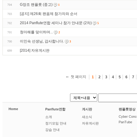
G장조 팬플릇 (중고)
704
1
[공지] 제26회 팬음제 참가자와 순서
703
2014 Panflute연합 세미나 참가 안내문 (2차)
702
5
청마해를 맞이하며...
701
2
이인숙 선생님, 감사합니다.
700
3
[2014] 자유게시판
699
첫 페이지
1
2
3
4
5
6
7
Home
Panflute연합
게시판
팬플룻영상
Cyber Conc
소개
새소식
PanTube
정기모임 안내
자유게시판
강습 안내