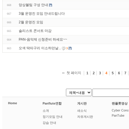
앙상블팀 구성 안내
668
3월 운영진 모임 안내드립니다
667
2월 운영진 모임
666
솔리스트 콘서트 마감
665
PAN-음악제 신청준비 하세요~~
664
오색 딱따구리 이소하던날...
663
3
첫 페이지
1
2
3
4
5
6
7
Home
Panflute연합
게시판
팬플룻영상
Cyber Conc
소개
새소식
PanTube
정기모임 안내
자유게시판
강습 안내