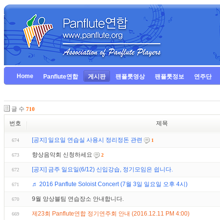
Home
Panflute연합
게시판
팬플룻영상
팬플룻정보
연주단
글 수
710
번호
제목
[공지] 일요일 연습실 사용시 정리정돈 관련
674
1
향상음악회 신청하세요
673
2
[공지] 금주 일요일(6/12) 신입강습, 정기모임은 쉽니다.
672
♬ 2016 Panflute Soloist Concert (7월 3일 일요일 오후 4시)
671
9월 앙상블팀 연습장소 안내합니다.
670
제23회 Panflute연합 정기연주회 안내 (2016.12.11 PM 4:00)
669