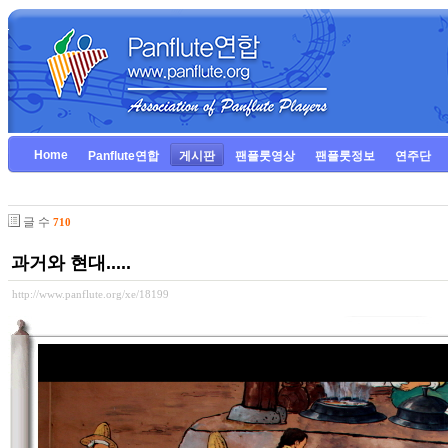
Home
Panflute연합
게시판
팬플룻영상
팬플룻정보
연주단
글 수
710
과거와 현대.....
http://www.panflute.org/xe/18199