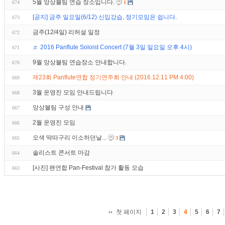
5월 앙상블팀 연습 장소입니다.
674
1
[공지] 금주 일요일(6/12) 신입강습, 정기모임은 쉽니다.
673
금주(12/4일) 리허설 일정
672
♬ 2016 Panflute Soloist Concert (7월 3일 일요일 오후 4시)
671
9월 앙상블팀 연습장소 안내합니다.
670
제23회 Panflute연합 정기연주회 안내 (2016.12.11 PM 4:00)
669
3월 운영진 모임 안내드립니다
668
앙상블팀 구성 안내
667
2월 운영진 모임
666
오색 딱따구리 이소하던날...
665
3
솔리스트 콘서트 마감
664
[사진] 팬연합 Pan-Festival 참가 활동 모습
663
첫 페이지
1
2
3
4
5
6
7