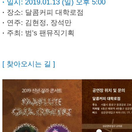
·
일시: 2019.01.13 (일) 오후 5:00
·
장소: 달콤커피 대학로점
·
연주
: 김현정, 장석만
·
주최: 범's 팬뮤직기획
[ 찾아오시는 길 ]