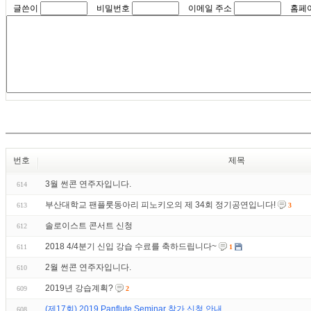
글쓴이
비밀번호
이메일 주소
홈페
번호
제목
3월 썬콘 연주자입니다.
614
부산대학교 팬플룻동아리 피노키오의 제 34회 정기공연입니다!
613
3
솔로이스트 콘서트 신청
612
2018 4/4분기 신입 강습 수료를 축하드립니다~
611
1
2월 썬콘 연주자입니다.
610
2019년 강습계획?
609
2
(제17회) 2019 Panflute Seminar 참가 신청 안내
608