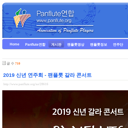
Home
Panflute연합
게시판
팬플룻영상
팬플룻정보
연주단
글 수
710
2019 신년 연주회 - 팬플룻 갈라 콘서트
http://www.panflute.org/xe/28616