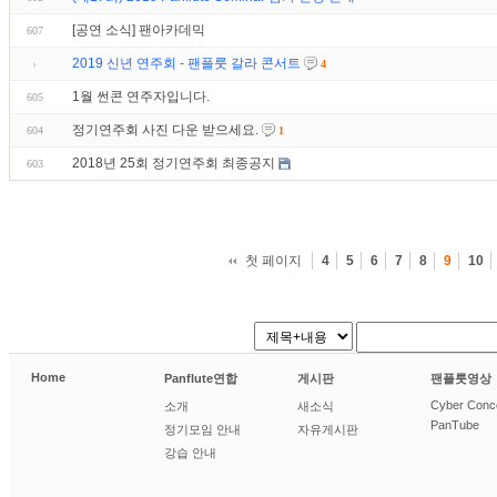
[공연 소식] 팬아카데믹
607
2019 신년 연주회 - 팬플룻 갈라 콘서트
4
1월 썬콘 연주자입니다.
605
정기연주회 사진 다운 받으세요.
604
1
2018년 25회 정기연주회 최종공지
603
첫 페이지
4
5
6
7
8
9
10
Home
Panflute연합
게시판
팬플룻영상
Cyber Conc
소개
새소식
PanTube
정기모임 안내
자유게시판
강습 안내