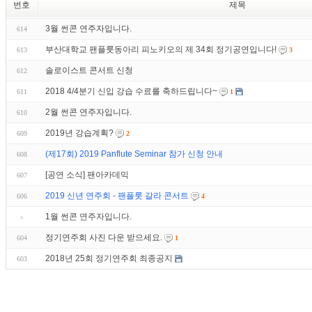
번호
제목
3월 썬콘 연주자입니다.
614
부산대학교 팬플룻동아리 피노키오의 제 34회 정기공연입니다!
613
3
솔로이스트 콘서트 신청
612
2018 4/4분기 신입 강습 수료를 축하드립니다~
611
1
2월 썬콘 연주자입니다.
610
2019년 강습계획?
609
2
(제17회) 2019 Panflute Seminar 참가 신청 안내
608
[공연 소식] 팬아카데믹
607
2019 신년 연주회 - 팬플룻 갈라 콘서트
606
4
1월 썬콘 연주자입니다.
정기연주회 사진 다운 받으세요.
604
1
2018년 25회 정기연주회 최종공지
603