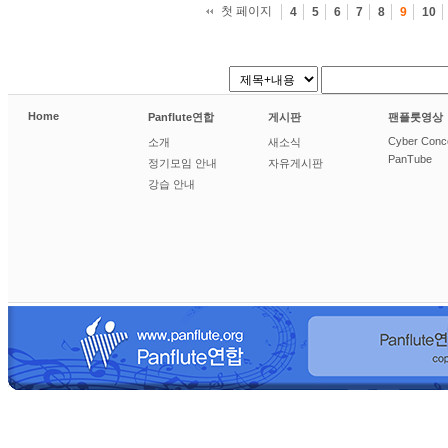
첫 페이지
4
5
6
7
8
9
10
Home
Panflute연합
게시판
팬플룻영상
Cyber Conc
소개
새소식
PanTube
정기모임 안내
자유게시판
강습 안내