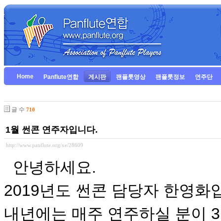
Home
Panflute연합
게시판
팬플룻영상
팬플룻정보
연주단
글 수
710
1월 썬콘 연주자입니다.
http://www.panflute.org/xe/28609
안녕하세요.
2019년도
썬콘 담당자 한영화
내년에는 매주 연주하실 분이 3