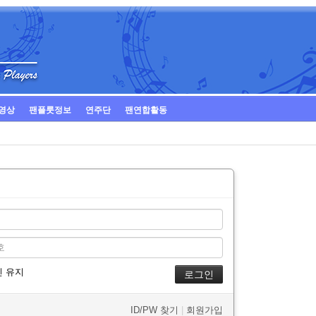
영상
팬플룻정보
연주단
팬연합활동
 유지
ID/PW 찾기
|
회원가입