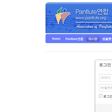
Home
Panflute연합
게시판
팬플룻
로그인
로그인