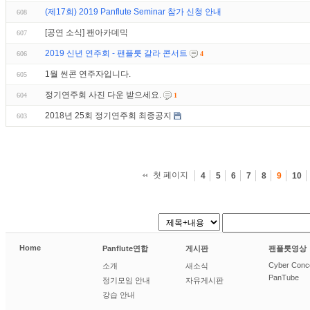
(제17회) 2019 Panflute Seminar 참가 신청 안내
608
[공연 소식] 팬아카데믹
607
2019 신년 연주회 - 팬플룻 갈라 콘서트
606
4
1월 썬콘 연주자입니다.
605
정기연주회 사진 다운 받으세요.
604
1
2018년 25회 정기연주회 최종공지
603
첫 페이지
4
5
6
7
8
9
10
Home
Panflute연합
게시판
팬플룻영상
Cyber Conc
소개
새소식
PanTube
정기모임 안내
자유게시판
강습 안내