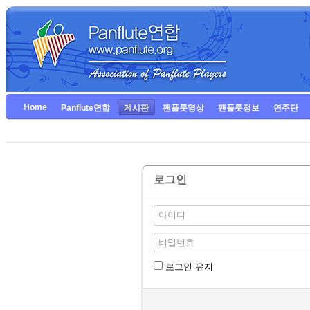
Home
Panflute연합
게시판
팬플룻영상
팬플룻정보
연주단
로그인
로그인 유지