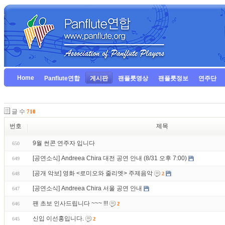
Home
Panflute연합
게시판
팬플룻영상
팬플룻정보
연주단
글 수
710
번호
제목
9월 썬콘 연주자 입니다
650
[공연소식] Andreea Chira 대전 공연 안내 (8/31 오후 7:00)
649
[공개 악보] 영화 <로미오와 줄리엣> 주제음악
648
2
[공연소식] Andreea Chira 서울 공연 안내
647
팬 초보 인사드립니다 ~~~ !!!
646
2
신입 이선홍입니다.
645
2