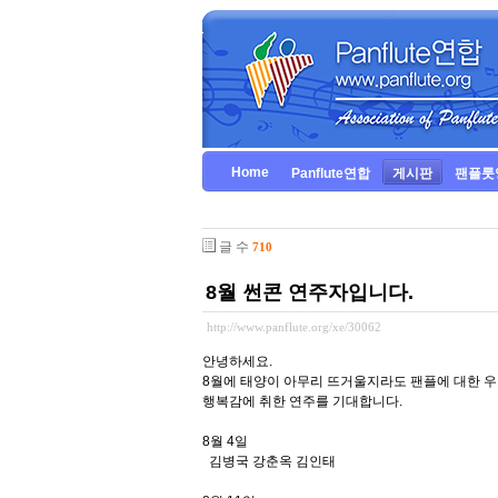
Home
Panflute연합
게시판
팬플룻
글 수
710
8월 썬콘 연주자입니다.
http://www.panflute.org/xe/30062
안녕하세요.
8월에 태양이 아무리 뜨거울지라도 팬플에 대한 
행복감에 취한 연주를 기대합니다.
8월 4일
김병국 강춘옥 김인태