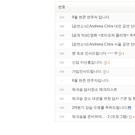
번호
9월 썬콘 연주자 입니다
650
[공연소식] Andreea Chira 대전 공연 안내
649
[공개 악보] 영화 <로미오와 줄리엣> 
648
[공연소식] Andreea Chira 서울 공연 
647
팬 초보 인사드립니다 ~~~ !!!
646
2
신입 이선홍입니다.
645
2
가입인사드립니다.
644
2
8월 썬콘 연주자입니다.
워크숍 답사장소 체크리스트
642
워크숍 장소 대관을 위한 답사 기준 및 
641
2/4분기 강습 수료를 추하드립니다
640
워크숍을 준비하며... - 2 (프로그램)
639
1