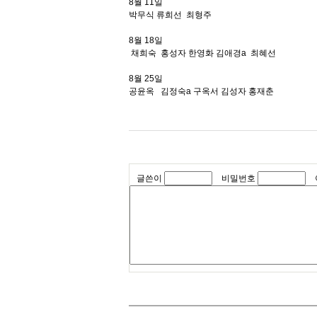
8월 11일
박무식 류희선 최형주
8월 18일
채희숙 홍성자 한영화 김애경a 최혜선
8월 25일
공윤옥 김정숙a 구옥서 김성자 홍재춘
글쓴이
비밀번호