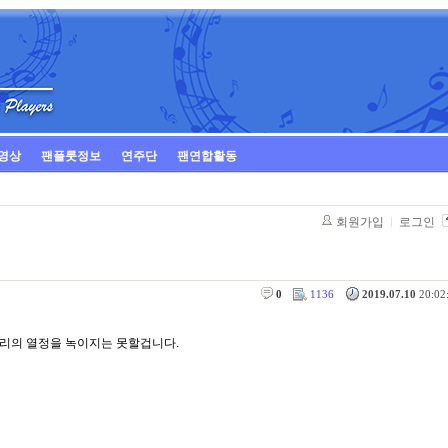
영상
팬플룻정보
연주단
팬연합활동
회원가입
로그인
0
1136
2019.07.10
20:02:
우리의 열정을 녹이지는 못할겁니다.