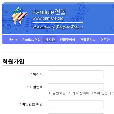
Home
Panflute연합
게시판
팬플룻영상
팬플룻정보
연주단
회원가입
*
아이디
*
비밀번호
비밀번호는 6자리 이상이어야 하며 영문과 
*
비밀번호 확인