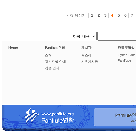
첫 페이지
1
2
3
4
5
6
7
Home
Panflute연합
게시판
팬플룻영상
Cyber Conc
소개
새소식
PanTube
정기모임 안내
자유게시판
강습 안내