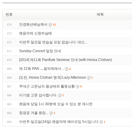
번호
제목
안경화선배님께서
674
13
팬음악제 신청하실때
673
이번주 일요일 연습실 모임 없습니다. 대신...
672
Sunday Concert 일정 안내
671
[2014] 제11회 Panflute Seminar 안내 (with Horea Crishan)
670
제 22회 PAN ㅡ음악제에서...
669
4
[도전, Horea Crishan 명곡] Lazy Afternoon
668
1
주대근 고문님의 몸상태와 활동상황
667
9
이기범 고문 감사합니다.
666
5
팬음제 당일 1시 30분에 오실 수 있는 분 계시면
665
창경궁 겨울 원앙...
664
2
이번주 일요일(16일) 팬음악제 예비모임 5시입니다
663
1