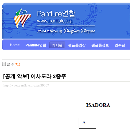
Home
Panflute연합
게시판
팬플룻영상
팬플룻정보
연주단
글 수
710
[공개 악보] 이사도라 2중주
http://www.panflute.org/xe/30367