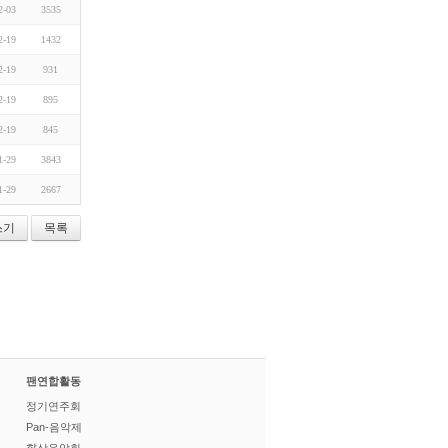
2-03
3535
2-19
1432
2-19
931
2-19
895
2-19
845
1-29
3843
1-29
2667
쓰기
목록
팬연합활동
정기연주회
Pan-음악제