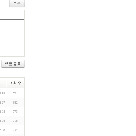
목록
짜
조회 수
3-19
701
2-27
682
2-08
773
2-08
718
2-08
704