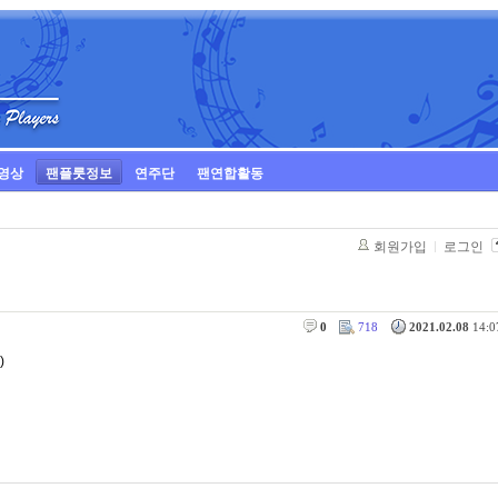
영상
팬플룻정보
연주단
팬연합활동
회원가입
로그인
0
718
2021.02.08
14:07
)