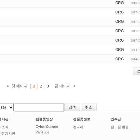
ORG
2018-0
ORG
2017-0
ORG
2017-0
ORG
2017-0
ORG
2017-0
ORG
2014-0
ORG
2014-0
첫 페이지
끝 페이지
1
2
3
취소
게시판
팬플룻영상
팬플룻정보
연주단
Cyber Concert
새소식
팬나라
팬드림 활동
PanTube
자유게시판